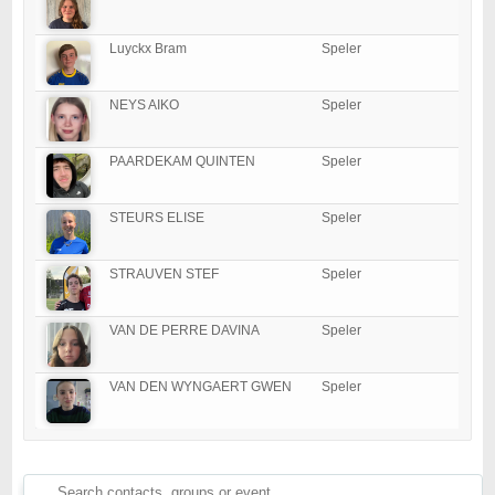
Luyckx Bram
Speler
NEYS AIKO
Speler
PAARDEKAM QUINTEN
Speler
STEURS ELISE
Speler
STRAUVEN STEF
Speler
VAN DE PERRE DAVINA
Speler
VAN DEN WYNGAERT GWEN
Speler